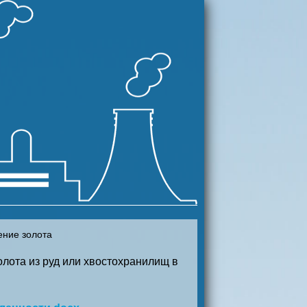
ение золота
олота из руд или хвостохранилищ в