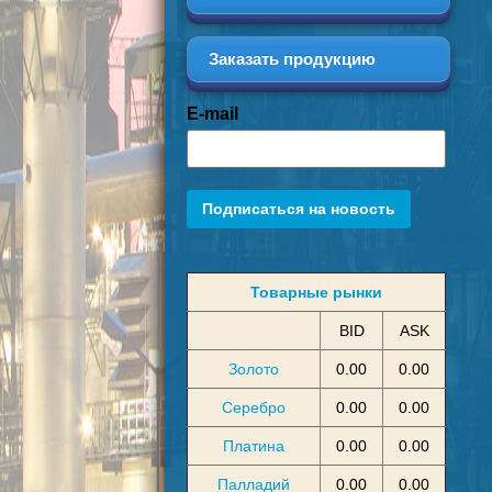
Заказать продукцию
E-mail
Подписаться на новость
Товарные рынки
BID
ASK
Золото
0.00
0.00
Серебро
0.00
0.00
Платина
0.00
0.00
Палладий
0.00
0.00