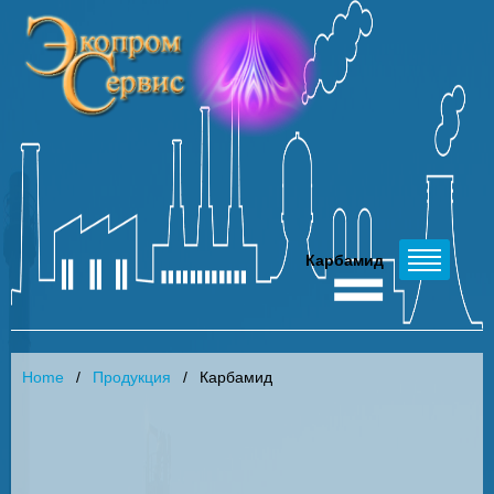
Карбамид
Home
Продукция
Карбамид