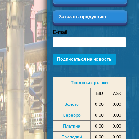
Заказать продукцию
E-mail
Подписаться на новость
Товарные рынки
BID
ASK
Золото
0.00
0.00
Серебро
0.00
0.00
Платина
0.00
0.00
Палладий
0.00
0.00