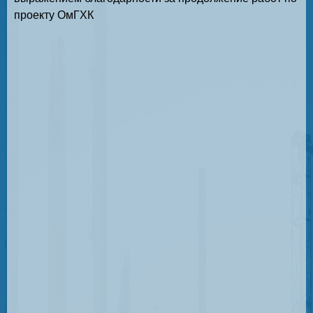
проекту ОмГХК